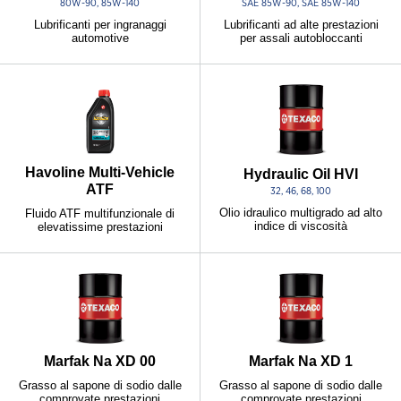
80W-90, 85W-140
SAE 85W-90, SAE 85W-140
Lubrificanti per ingranaggi
Lubrificanti ad alte prestazioni
automotive
per assali autobloccanti
Havoline Multi-Vehicle
Hydraulic Oil HVI
ATF
32, 46, 68, 100
Olio idraulico multigrado ad alto
Fluido ATF multifunzionale di
indice di viscosità
elevatissime prestazioni
Marfak Na XD 00
Marfak Na XD 1
Grasso al sapone di sodio dalle
Grasso al sapone di sodio dalle
comprovate prestazioni
comprovate prestazioni