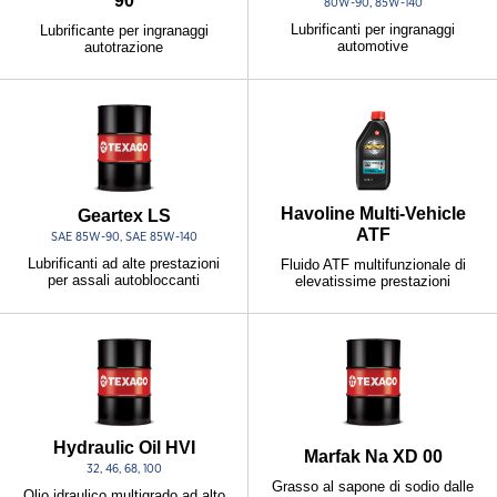
90
80W-90, 85W-140
Lubrificanti per ingranaggi
Lubrificante per ingranaggi
automotive
autotrazione
Havoline Multi-Vehicle
Geartex LS
ATF
SAE 85W-90, SAE 85W-140
Lubrificanti ad alte prestazioni
Fluido ATF multifunzionale di
per assali autobloccanti
elevatissime prestazioni
Hydraulic Oil HVI
Marfak Na XD 00
32, 46, 68, 100
Grasso al sapone di sodio dalle
Olio idraulico multigrado ad alto