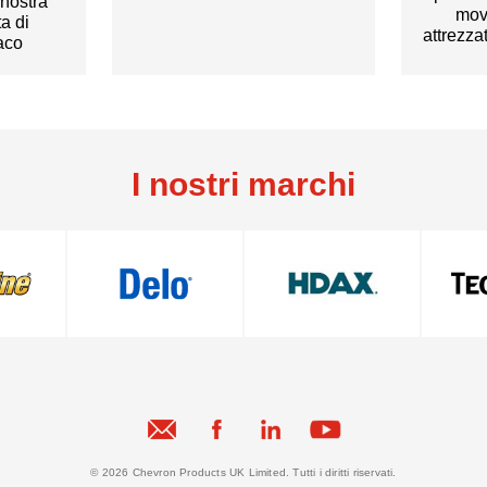
 nostra
mov
a di
attrezza
xaco
I nostri marchi
© 2026 Chevron Products UK Limited. Tutti i diritti riservati.