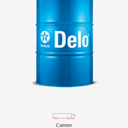
VARTECH
Texaco VARTECH
Capire il fenomeno della lacca
Lacca nei compressori
Lacca nelle turbine
Camion