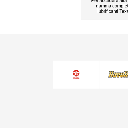
Per accedere alla
gamma complet
lubrificanti Te