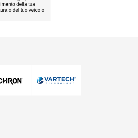
imento della tua
tura o del tuo veicolo
Mettiamoci in contatto