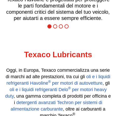
 motore e i
contempo il risparmio carburan
del tuo veicolo,
cercando di ridurre i costi di gest
e efficiente.
di fermo macchina, sappi che Te
aiutarti.
Texaco Lubricants
Oggi, in Europa, Texaco commercializza una serie
di marchi ad alte prestazioni, tra cui gli
oli e i liquidi
®
refrigeranti Havoline
per motori di autovetture
, gli
®
oli e i liquidi refrigeranti Delo
per motori heavy
duty
, una gamma completa di prodotti per officina e
i
detergenti avanzati Techron per sistemi di
alimentazione carburante
, oltre ai carburanti a