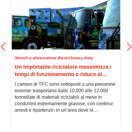
Veicoli e attrezzature diesel heavy duty
Un importante riciclatore massimizza i
tempi di funzionamento e riduce al
minimo i costi operativi della sua flotta a
I camion di TFC sono sottoposti a una pressione
gas naturale
enorme: trasportano dalle 10.000 alle 12.000
tonnellate di materiali riciclabili al mese in
condizioni estremamente gravose, con continui
arresti e ripartenze, in un’area dove le
temperature estive possono superare i 37 °C