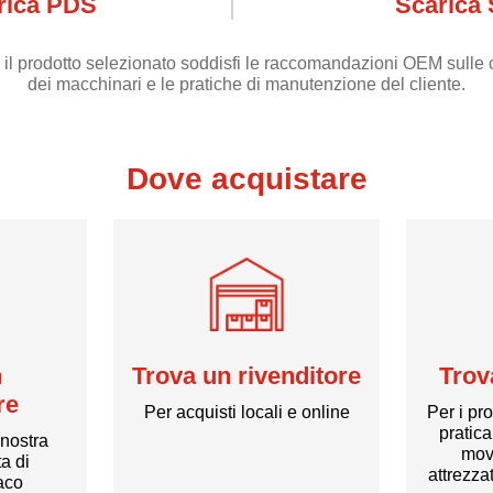
rica PDS
Scarica
 il prodotto selezionato soddisfi le raccomandazioni OEM sulle c
dei macchinari e le pratiche di manutenzione del cliente.
Dove acquistare
n
Trova un rivenditore
Trov
re
Per acquisti locali e online
Per i pr
pratic
 nostra
mov
a di
attrezza
xaco