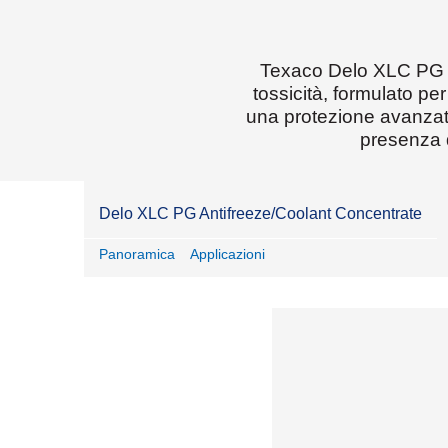
edilizia
silvicoltura
Texaco Delo XLC PG An
tossicità, formulato pe
una protezione avanzata
presenza d
Delo XLC PG Antifreeze/Coolant Concentrate
Panoramica
Applicazioni