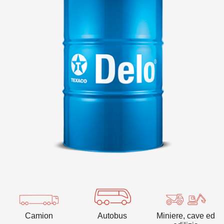
VARTECH
Texaco VARTECH
Capire il fenomeno della lacca
Lacca nei compressori
Lacca nelle turbine
Camion
Autobus
Miniere, cave ed