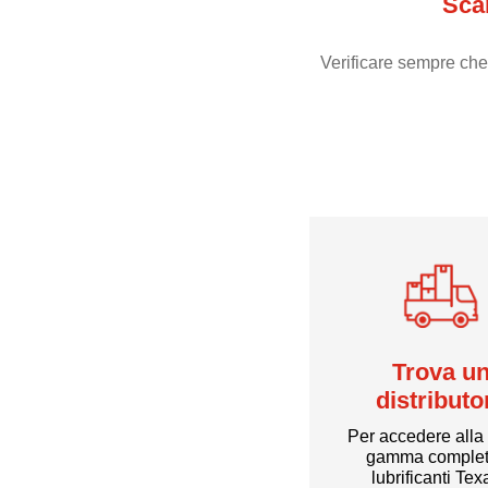
Sca
Verificare sempre che
Trova u
distributo
Per accedere alla
gamma complet
lubrificanti Te