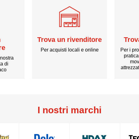
n
Trova un rivenditore
Trov
re
Per acquisti locali e online
Per i pr
pratic
 nostra
mov
a di
attrezza
xaco
I nostri marchi