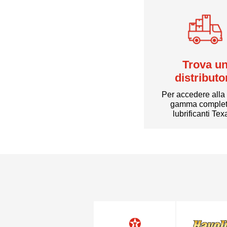
Trova u
distributo
Per accedere alla
gamma complet
lubrificanti Te