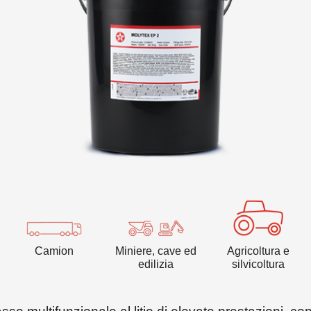
VARTECH
Texaco VARTECH
Capire il fenomeno della lacca
Lacca nei compressori
Lacca nelle turbine
Camion
Miniere, cave ed
Agricoltura e
edilizia
silvicoltura