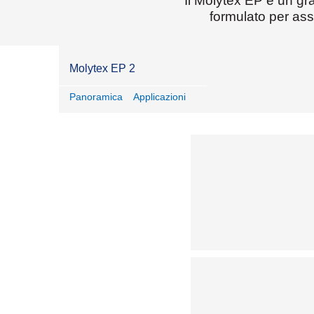
Il Molytex EP è un gras
formulato per ass
Molytex EP 2
Panoramica
Applicazioni