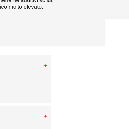
tenente additivi solidi,
ico molto elevato.