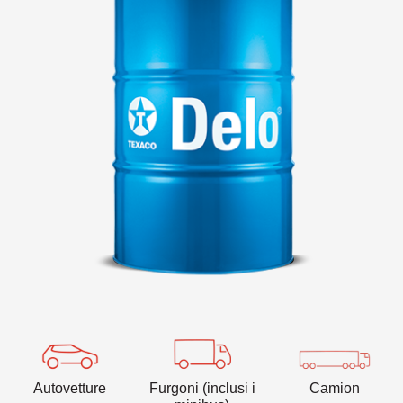
VARTECH
Texaco VARTECH
Capire il fenomeno della lacca
Lacca nei compressori
Lacca nelle turbine
Autovetture
Furgoni (inclusi i
Camion