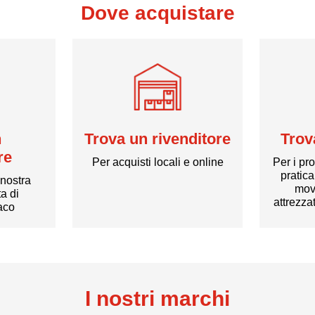
Dove acquistare
n
Trova un rivenditore
Trov
re
Per acquisti locali e online
Per i pr
pratic
 nostra
mov
a di
attrezza
xaco
I nostri marchi