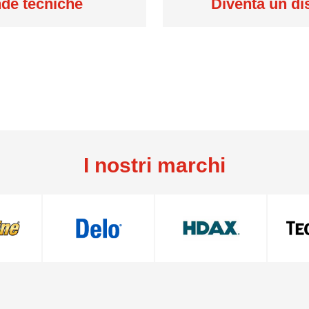
e tecniche
Diventa un di
I nostri marchi