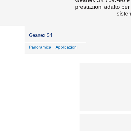
Geartex S4 75W-90 è un
prestazioni adatto per
sistem
Geartex S4
Panoramica
Applicazioni