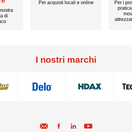
re
Per acquisti locali e online
Per i pr
pratic
 nostra
mov
a di
attrezza
xaco
I nostri marchi