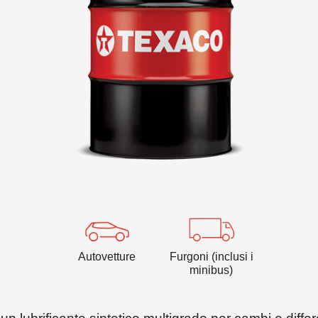
VARTECH
Texaco VARTECH
Capire il fenomeno della lacca
Lacca nei compressori
Lacca nelle turbine
Autovetture
Furgoni (inclusi i
minibus)