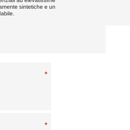
enziali ad elevatissime
tamente sintetiche e un
dabile.